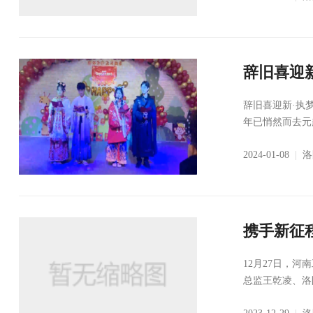
辞旧喜迎
辞旧喜迎新·执
年已悄然而去元
2024-01-08
|
洛
携手新征
举办
12月27日，
总监王乾凌、洛