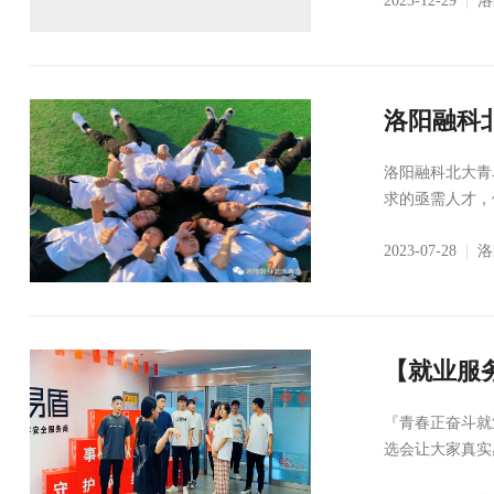
2023-12-29
|
洛
洛阳融科
洛阳融科北大青
求的亟需人才，
2023-07-28
|
洛
【就业服
『青春正奋斗就
选会让大家真实