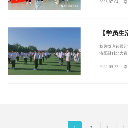
2023-07-04
|
洛
【学员生
开始！
秋风微凉转眼开
洛阳融科北大青鸟
2022-09-22
|
洛
1
2
3
4