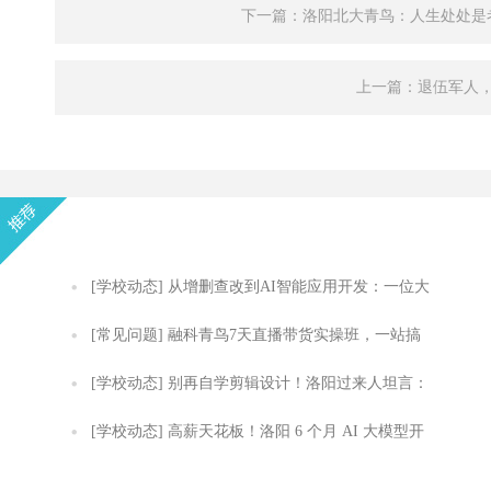
下一篇：洛阳北大青鸟：人生处处是
上一篇：退伍军人
[学校动态]
从增删查改到AI智能应用开发：一位大
模型开发者的API跃迁之路
[常见问题]
融科青鸟7天直播带货实操班，一站搞
定从选品到直播及数据复盘
[学校动态]
别再自学剪辑设计！洛阳过来人坦言：
自学半年不如实训 2 个月
[学校动态]
高薪天花板！洛阳 6 个月 AI 大模型开
发实训，零基础轻松拿捏技术岗