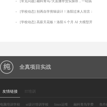
模型开发者的API跃迁之路
[常见问题]
融科青鸟7天直播带货实操班，一站搞
定从选品到直播及数据复盘
[学校动态]
别再自学剪辑设计！洛阳过来人坦言：
自学半年不如实训 2 个月
[学校动态]
高薪天花板！洛阳 6 个月 AI 大模型开
发实训，零基础轻松拿捏技术岗
全真项目实战
友情链接
IT培训
电脑培训学校
ui设计培训学校
linux运维
融科青鸟学费
焦作