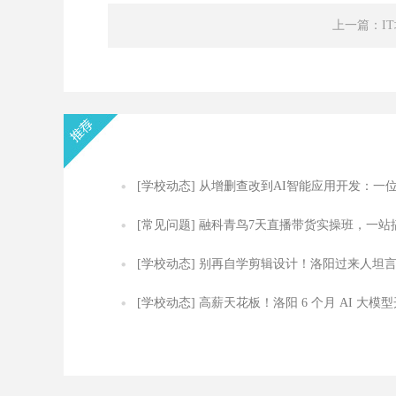
上一篇：I
[学校动态]
从增删查改到AI智能应用开发：一
模型开发者的API跃迁之路
[常见问题]
融科青鸟7天直播带货实操班，一站
定从选品到直播及数据复盘
[学校动态]
别再自学剪辑设计！洛阳过来人坦
自学半年不如实训 2 个月
[学校动态]
高薪天花板！洛阳 6 个月 AI 大模型
发实训，零基础轻松拿捏技术岗