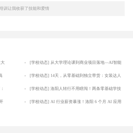
T培训让我收获了技能和爱情
位大
[学校动态]
从大学理论课到商业项目落地—AI智能
搞
应用开发课让你成为企业真正需要的AI复合型工程
[学校动态]
14天，从零基础到独立带货：女装达人
言：
师
全域直播带货实战课
[学校动态]
洛阳人转行不用瞎闯！两条零基础学技
开
术路线，毕业直接推荐工作
[学校动态]
AI 行业薪资暴涨！洛阳 6 个月 AI 应用
开发班，零基础大专生也能入行