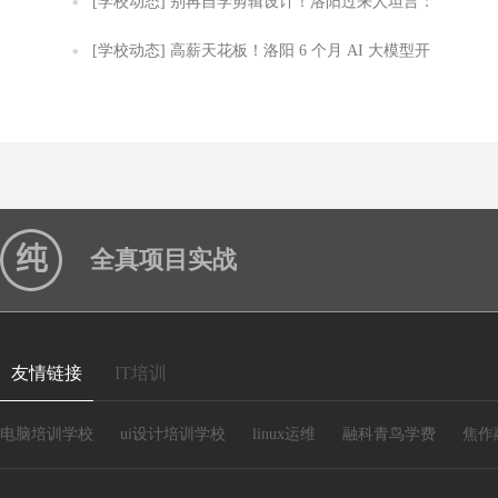
定从选品到直播及数据复盘
[学校动态]
别再自学剪辑设计！洛阳过来人坦言：
自学半年不如实训 2 个月
[学校动态]
高薪天花板！洛阳 6 个月 AI 大模型开
发实训，零基础轻松拿捏技术岗
全真项目实战
友情链接
IT培训
电脑培训学校
ui设计培训学校
linux运维
融科青鸟学费
焦作