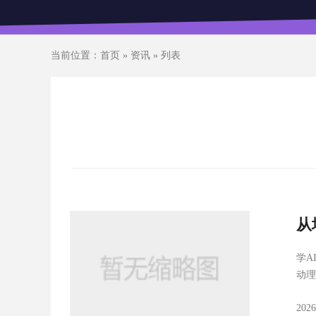
当前位置：
首页
»
资讯
» 列表
从
学A
动理
202