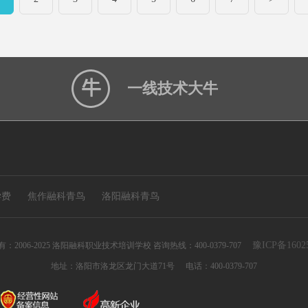
一线技术大牛
学费
焦作融科青鸟
洛阳融科青鸟
豫ICP备1602
：2006-2025 洛阳融科职业技术培训学校 咨询热线：400-0379-707
地址：洛阳市洛龙区龙门大道71号
电话：400-0379-707