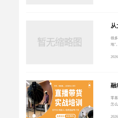
从
工
很多
地”
202
融
零基
怎么
202