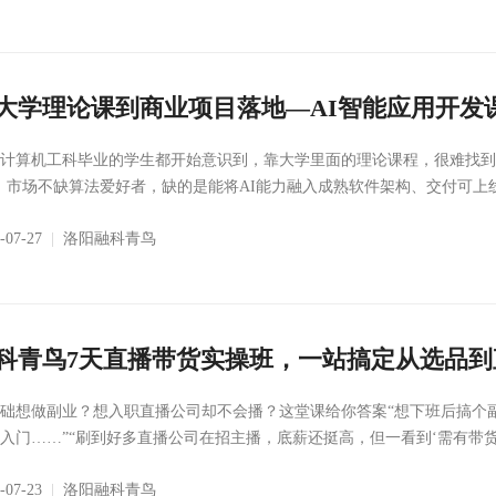
大学理论课到商业项目落地—AI智能应用开发
程师
计算机工科毕业的学生都开始意识到，靠大学里面的理论课程，很难找到满
。市场不缺算法爱好者，缺的是能将AI能力融入成熟软件架构、交付可上线
6-07-27
|
洛阳融科青鸟
科青鸟7天直播带货实操班，一站搞定从选品到
础想做副业？想入职直播公司却不会播？这堂课给你答案“想下班后搞个
入门……”“刷到好多直播公司在招主播，底薪还挺高，但一看到‘需有带货经
6-07-23
|
洛阳融科青鸟