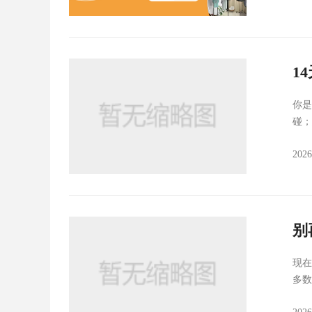
1
你是
碰；
202
别
现在
多数